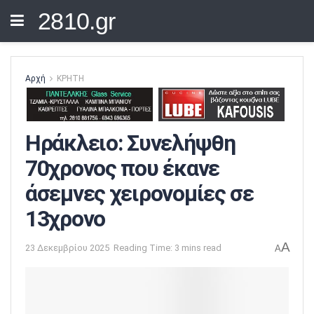
2810.gr
Αρχή
ΚΡΗΤΗ
Ηράκλειο: Συνελήψθη
70χρονος που έκανε
άσεμνες χειρονομίες σε
13χρονο
A
23 Δεκεμβρίου 2025
Reading Time: 3 mins read
A