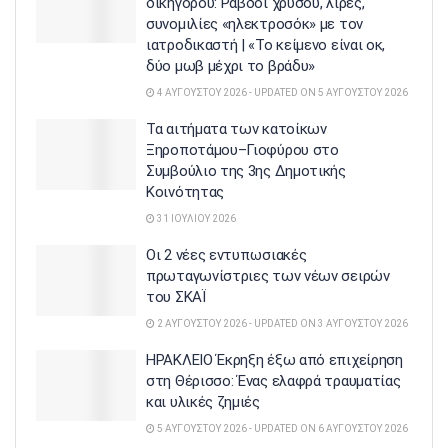
δικηγόρου: Ράβδοι χρυσού, λίρες,
συνομιλίες «ηλεκτροσόκ» με τον
ιατροδικαστή | «Το κείμενο είναι οκ,
δύο μωβ μέχρι το βράδυ»
4 ΑΥΓΟΎΣΤΟΥ 2026 - UPDATED ON 5 ΑΥΓΟΎΣΤΟΥ 2026
Τα αιτήματα των κατοίκων
Ξηροποτάμου–Γιοφύρου στο
Συμβούλιο της 3ης Δημοτικής
Κοινότητας
31 ΙΟΥΛΊΟΥ 2026
Οι 2 νέες εντυπωσιακές
πρωταγωνίστριες των νέων σειρών
του ΣΚΑΪ
2 ΑΥΓΟΎΣΤΟΥ 2026 - UPDATED ON 3 ΑΥΓΟΎΣΤΟΥ 2026
ΗΡΑΚΛΕΙΟ Έκρηξη έξω από επιχείρηση
στη Θέρισσο: Ένας ελαφρά τραυματίας
και υλικές ζημιές
5 ΑΥΓΟΎΣΤΟΥ 2026 - UPDATED ON 6 ΑΥΓΟΎΣΤΟΥ 2026