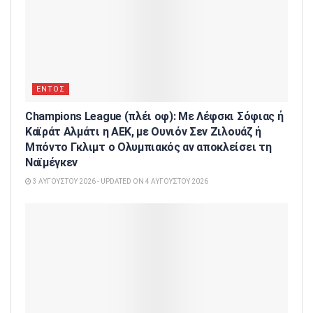
ΕΝΤΟΣ
Champions League (πλέι οφ): Με Λέφσκι Σόφιας ή
Καϊράτ Αλμάτι η ΑΕΚ, με Ουνιόν Σεν Ζιλουάζ ή
Μπόντο Γκλιμτ ο Ολυμπιακός αν αποκλείσει τη
Ναϊμέγκεν
3 ΑΥΓΟΎΣΤΟΥ 2026 - UPDATED ON 4 ΑΥΓΟΎΣΤΟΥ 2026