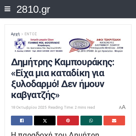
2810.gr
Αρχή
ΕΝΤΟΣ
Δημήτρης Καμπουράκης:
«Είχα μια καταδίκη για
ξυλοδαρμό! Δεν ήμουν
καβγατζής»
A
18 Οκτωβρίου 2025
Reading Time: 2 mins read
A
Η παραδοχή του Δημήτρη