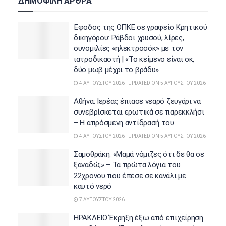
ΔΗΜΟΦΙΛΗ ΑΡΘΡΑ
Έφοδος της ΟΠΚΕ σε γραφείο Κρητικού
δικηγόρου: Ράβδοι χρυσού, λίρες,
συνομιλίες «ηλεκτροσόκ» με τον
ιατροδικαστή | «Το κείμενο είναι οκ,
δύο μωβ μέχρι το βράδυ»
4 ΑΥΓΟΎΣΤΟΥ 2026 - UPDATED ON 5 ΑΥΓΟΎΣΤΟΥ 2026
Αθήνα: Ιερέας έπιασε νεαρό ζευγάρι να
συνεβρίσκεται ερωτικά σε παρεκκλήσι
– Η απρόσμενη αντίδρασή του
4 ΑΥΓΟΎΣΤΟΥ 2026 - UPDATED ON 5 ΑΥΓΟΎΣΤΟΥ 2026
Σαμοθράκη: «Μαμά νόμιζες ότι δε θα σε
ξαναδώ;» – Τα πρώτα λόγια του
22χρονου που έπεσε σε κανάλι με
καυτό νερό
7 ΑΥΓΟΎΣΤΟΥ 2026
ΗΡΑΚΛΕΙΟ Έκρηξη έξω από επιχείρηση