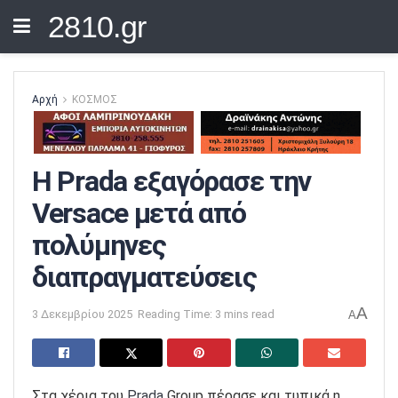
2810.gr
Αρχή
ΚΟΣΜΟΣ
Η Prada εξαγόρασε την
Versace μετά από
πολύμηνες
διαπραγματεύσεις
A
3 Δεκεμβρίου 2025
Reading Time: 3 mins read
A
Στα χέρια του
Prada
Group πέρασε και τυπικά η