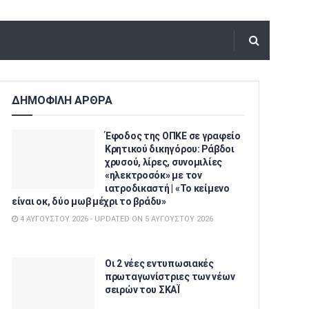
ΔΗΜΟΦΙΛΗ ΑΡΘΡΑ
Έφοδος της ΟΠΚΕ σε γραφείο
Κρητικού δικηγόρου: Ράβδοι
χρυσού, λίρες, συνομιλίες
«ηλεκτροσόκ» με τον
ιατροδικαστή | «Το κείμενο
είναι οκ, δύο μωβ μέχρι το βράδυ»
4 ΑΥΓΟΎΣΤΟΥ 2026 - UPDATED ON 5 ΑΥΓΟΎΣΤΟΥ 2026
Οι 2 νέες εντυπωσιακές
πρωταγωνίστριες των νέων
σειρών του ΣΚΑΪ