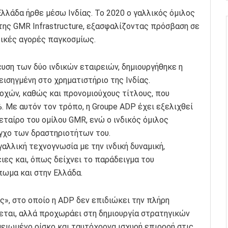
Ελλάδα ήρθε μέσω Ινδίας. Το 2020 ο γαλλικός όμιλος
της GMR Infrastructure, εξασφαλίζοντας πρόσβαση σε
ικές αγορές παγκοσμίως.
ευση των δύο ινδικών εταιρειών, δημιουργήθηκε η
 εισηγμένη στο χρηματιστήριο της Ινδίας.
οχών, καθώς και προνομιούχους τίτλους, που
. Με αυτόν τον τρόπο, η Groupe ADP έχει εξελιχθεί
ταίρο του ομίλου GMR, ενώ ο ινδικός όμιλος
εγχο των δραστηριοτήτων του.
γαλλική τεχνογνωσία με την ινδική δυναμική,
ειες και, όπως δείχνει το παράδειγμα του
πωμα και στην Ελλάδα.
ς», στο οποίο η ADP δεν επιδιώκει την πλήρη
εται, αλλά προχωράει στη δημιουργία στρατηγικών
μειωμένο ρίσκο και ταυτόχρονα ισχυρή επιρροή στις