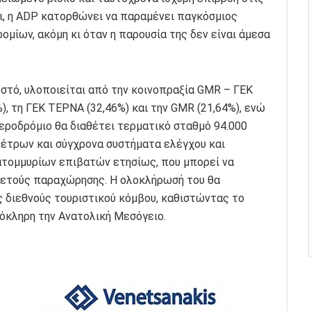
σι, η ADP κατορθώνει να παραμένει παγκόσμιος
ομίων, ακόμη κι όταν η παρουσία της δεν είναι άμεσα
ωστό, υλοποιείται από την κοινοπραξία GMR – ΓΕΚ
), τη ΓΕΚ ΤΕΡΝΑ (32,46%) και την GMR (21,64%), ενώ
αεροδρόμιο θα διαθέτει τερματικό σταθμό 94.000
μέτρων και σύγχρονα συστήματα ελέγχου και
ατομμυρίων επιβατών ετησίως, που μπορεί να
35ετούς παραχώρησης. Η ολοκλήρωσή του θα
ς διεθνούς τουριστικού κόμβου, καθιστώντας το
όκληρη την Ανατολική Μεσόγειο.