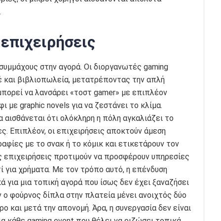
.
 επιχειρήσεις
 συμμάχους στην αγορά. Οι διοργανωτές gaming
έ και βιβλιοπωλεία, μετατρέποντας την απλή
μπορεί να λανσάρει «τοστ gamer» με επιπλέον
 με graphic novels για να ζεστάνει το κλίμα.
 αισθάνεται ότι ολόκληρη η πόλη αγκαλιάζει το
νες. Επιπλέον, οι επιχειρήσεις αποκτούν άμεση
φίες με το σνακ ή το κόμικ και ετικετάρουν τον
ς επιχειρήσεις προτιμούν να προσφέρουν υπηρεσίες
 για χρήματα. Με τον τρόπο αυτό, η επένδυση
κά για μια τοπική αγορά που ίσως δεν έχει ξαναζήσει
ν ο φούρνος δίπλα στην πλατεία μένει ανοιχτός δύο
 και μετά την απονομή. Άρα, η συνεργασία δεν είναι
α κάθε gaming event που θέλει να ριζώσει τοπικά.