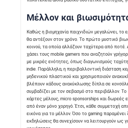
Μέλλον και βιωσιμότητ
Καθώς η βιομηχανία παιχνιδιών μεγαλώνει, το 
θα αντέξουν στον χρόνο. Το πρώτο μυστικό βιω
κοινού, τα οποία αλλάζουν ταχύτερα από ποτέ. Α
χάσει τους mobile gamers που αναζητούν γρήγορα
με μικρές ενότητες, όπως διαγωνισμούς ταχύτη
indie. Παράλληλα, η περιβαλλοντική διάσταση 
μηδενικού πλαστικού και χρησιμοποιούν ανακυκ
βλέπουν κάδους ανακύκλωσης δίπλα σε κονσόλες
συμβαδίζει με τον σεβασμό στο περιβάλλον. Το ί
κάρτες μέλους, micro sponsorships και δωρεές
από έναν μόνο χορηγό. Έτσι, κάθε συμμετοχή απ
εικόνα για το μέλλον. Όσο το gaming παραμένει
εκδηλώσεις θα συνεχίσουν να λειτουργούν ως γ