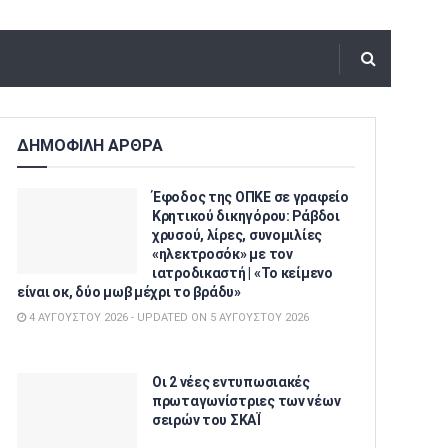
ΔΗΜΟΦΙΛΗ ΑΡΘΡΑ
Έφοδος της ΟΠΚΕ σε γραφείο
Κρητικού δικηγόρου: Ράβδοι
χρυσού, λίρες, συνομιλίες
«ηλεκτροσόκ» με τον
ιατροδικαστή | «Το κείμενο
είναι οκ, δύο μωβ μέχρι το βράδυ»
4 ΑΥΓΟΎΣΤΟΥ 2026 - UPDATED ON 5 ΑΥΓΟΎΣΤΟΥ 2026
Οι 2 νέες εντυπωσιακές
πρωταγωνίστριες των νέων
σειρών του ΣΚΑΪ