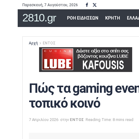
Παρασκευή, 7 Αυγούστου, 2026
2810.gr
ΡΟΗ ΕΙΔΗΣΕΩΝ
ΚΡΗΤΗ
ΕΛΛΑ
Αρχή
ΕΝΤΟΣ
Πώς τα gaming eve
τοπικό κοινό
7 Απριλίου 2026
στην
ΕΝΤΟΣ
Reading Time: 8 mins read