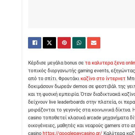
Κέρδισε μεγάλα bonus σε
τα καλυτερα ξενα onlin
τοπικός διοργανωτής gaming events, εξηγώντας 
από το σπίτι. Φρουτάκι
καζίνο στο ίντερνετ
Μπό
δοκιμάσουν δωρεάν demos σε φεστιβάλ της γει
και τη φυσική εμπειρία. Όταν διαδικτυακά καζί
δείχνουν live leaderboards στην πλατεία, οι πε
μοιράζονται το γεγονός στα κοινωνικά δίκτυα. Η
casino τοποθετεί κλασικά arcade μηχανήματα δ
οικογένειες, μαθητές και νεαρούς gamers στο α
casino
https://googlepaycasino.gr/
Καλύτερα καζί