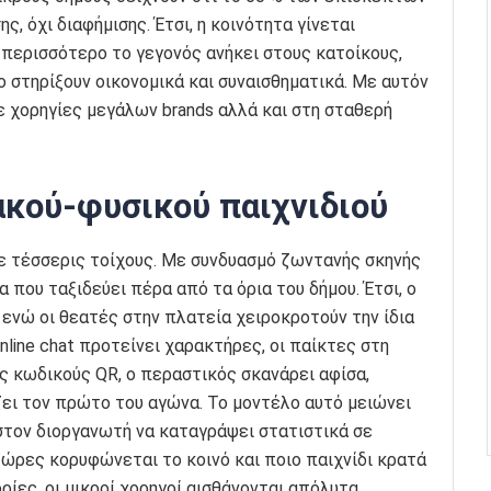
 όχι διαφήμισης. Έτσι, η κοινότητα γίνεται
 περισσότερο το γεγονός ανήκει στους κατοίκους,
 στηρίξουν οικονομικά και συναισθηματικά. Με αυτόν
ε χορηγίες μεγάλων brands αλλά και στη σταθερή
κού-φυσικού παιχνιδιού
σε τέσσερις τοίχους. Με συνδυασμό ζωντανής σκηνής
α που ταξιδεύει πέρα από τα όρια του δήμου. Έτσι, ο
 ενώ οι θεατές στην πλατεία χειροκροτούν την ίδια
nline chat προτείνει χαρακτήρες, οι παίκτες στη
ς κωδικούς QR, ο περαστικός σκανάρει αφίσα,
ει τον πρώτο του αγώνα. Το μοντέλο αυτό μειώνει
 στον διοργανωτή να καταγράψει στατιστικά σε
 ώρες κορυφώνεται το κοινό και ποιο παιχνίδι κρατά
ίες, οι μικροί χορηγοί αισθάνονται απόλυτα