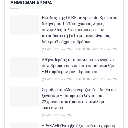
ΔΗΜΟΦΙΛΗ ΑΡΘΡΑ
Έφοδος της ΟΠΚΕ σε γραφείο Κρητικού
δικηγόρου: Ράβδοι χρυσού, λίρες,
συνομιλίες «ηλεκτροσόκ» με τον
ιατροδικαστή | «Το κείμενο είναι οκ,
δύο μωβ μέχρι το βράδυ»
4 ΑΥΓΟΎΣΤΟΥ 2026 - UPDATED ON 5 ΑΥΓΟΎΣΤΟΥ 2026
Αθήνα: Ιερέας έπιασε νεαρό ζευγάρι να
συνεβρίσκεται ερωτικά σε παρεκκλήσι
– Η απρόσμενη αντίδρασή του
4 ΑΥΓΟΎΣΤΟΥ 2026 - UPDATED ON 5 ΑΥΓΟΎΣΤΟΥ 2026
Σαμοθράκη: «Μαμά νόμιζες ότι δε θα σε
ξαναδώ;» – Τα πρώτα λόγια του
22χρονου που έπεσε σε κανάλι με
καυτό νερό
7 ΑΥΓΟΎΣΤΟΥ 2026
ΗΡΑΚΛΕΙΟ Έκρηξη έξω από επιχείρηση